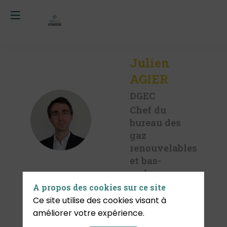
Julien
AGIER
DGEC
Chef du
JA
bureau des
gaz
renouvelables
et bas-
carbone
A propos des cookies sur ce site
Ce site utilise des cookies visant à
Description
améliorer votre expérience.