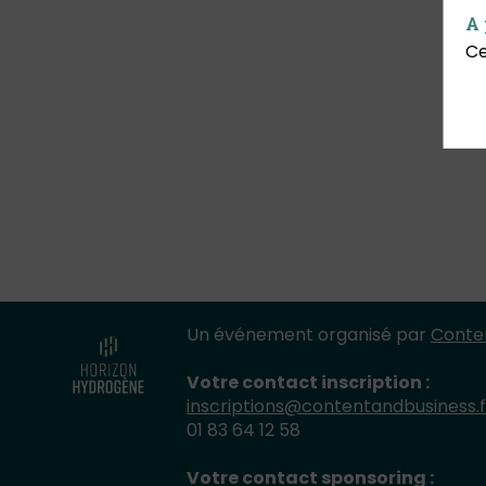
A 
Ce
Un événement organisé par
Conten
Votre contact inscription :
inscriptions@contentandbusiness.f
01 83 64 12 58
Votre contact sponsoring :