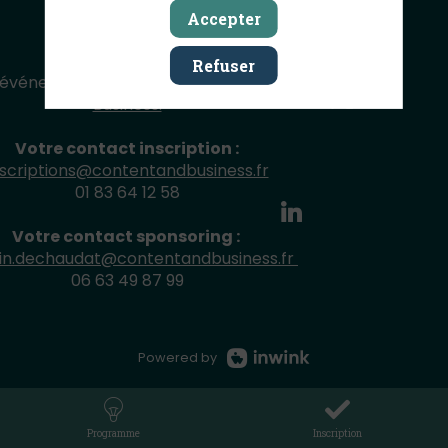
Accepter
Refuser
 événement organisé par
Content &
Copyright
Business.
Votre contact inscription :
nscriptions@contentandbusiness.fr
01 83 64 12 58
Votre contact sponsoring :
in.dechaudat@contentandbusiness.fr
06 63 49 87 99
Powered by
Programme
Inscription